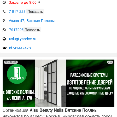
Закрыто до 9:00
7 917 228 2858
Азина 47, Вятские Поляны
79172282858
uslugi.yandex.ru
id741447478
РЕКЛАМА
Организация
Alsu Beauty Nails Вятские Поляны
находится по адресу: Россия, Кировская область город