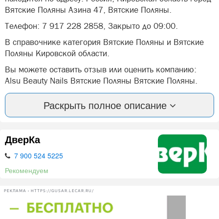
Вятские Поляны Азина 47, Вятские Поляны.
Телефон: 7 917 228 2858, Закрыто до 09:00.
В справочнике категория Вятские Поляны и Вятские
Поляны Кировской области.
Вы можете оставить отзыв или оценить компанию:
Alsu Beauty Nails Вятские Поляны Вятские Поляны.
А так же, задать вопрос представителями фирмы: Alsu
Раскрыть полное описание
Beauty Nails Вятские Поляны в Вятских Полян.
Студия маникюра
ДверКа
7 900 524 5225
Нашли ошибку? Сообщите нам об этом!
Рекомендуем
РЕКЛАМА • HTTPS://GUSAR.LECAR.RU/